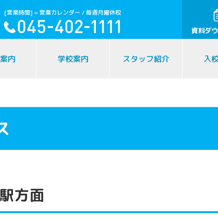
[営業時間]
» 営業カレンダー
/ 毎週月曜休校
資料ダ
案内
学校案内
スタッフ紹介
入
ス
駅⽅⾯