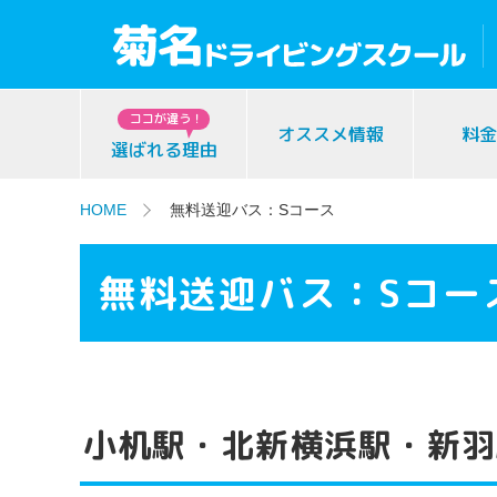
ココが違う！
オススメ情報
料金
選ばれる理由
HOME
無料送迎バス：Sコース
無料送迎バス：Sコー
⼩机駅・北新横浜駅・新⽻