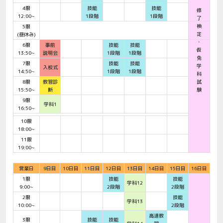
4限
技能
技能
修
12:00~
1段階
1段階
了
検
5限
定
(昼休み)
・
6限
事前
技能
技能
仮
13:50~
説明会
1段階
1段階
免
7限
技能
技能
学
入校式
14:50~
1段階
1段階
科
8限
教習診
試
15:50~
断
験
9限
学科1
16:50~
10限
18:00~
11限
19:00~
営業日
9日目
10日目
11日目
12日目
13日目
14日目
15日目
16日目
1限
技能
技能
学科12
9:00~
2段階
2段階
2限
技能
学科13
10:00~
2段階
高速教
3限
技能
技能