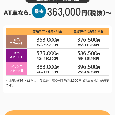
普通車AT（免無）料金
普通車MT（免無）料金
363,000
376,500
茶色
円
円
スタート日
税込 399,300円
税込 414,150円
373,000
386,500
紫色
円
円
スタート日
税込 410,300円
税込 425,150円
383,000
396,500
ピンク色
円
円
スタート日
税込 421,300円
税込 436,150円
※上記の料金とは別に、仮免許申請交付手数料2,900円（現金支払）が必要
です。