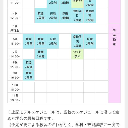
学科14
習
11:00~
2段階
2段階
2段階
特別項
高速教
4限
技能
技能
技能
目
習
12:00~
2段階
2段階
2段階
2段階
2段階
5限
卒
(昼休み)
業
危険予
6限
技能
技能
技能
技能
検
測
13:50~
2段階
2段階
2段階
2段階
定
2段階
7限
技能
セット
14:50~
2段階
学科
8限
技能
15:50~
2段階
9限
技能
16:50~
2段階
10限
18:00~
11限
19:00~
※上記モデルスケジュールは、当校のスケジュールに沿って進
めた場合の最短日程です。
（予定変更による教習の遅れがなく、学科・技能試験に一度で