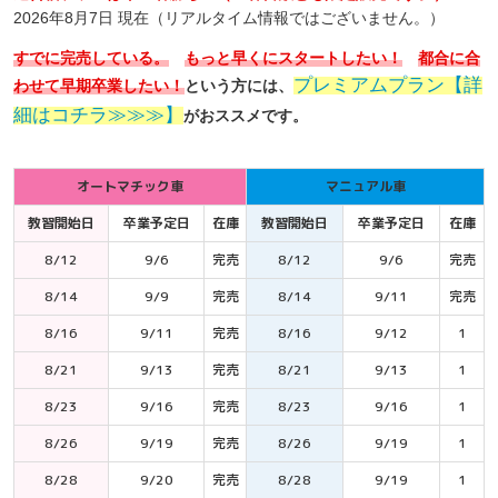
2026年8月7日 現在（リアルタイム情報ではございません。）
すでに完売している。
もっと早くにスタートしたい！
都合に合
プレミアムプラン【詳
わせて早期卒業したい！
という方には、
細はコチラ≫≫≫】
がおススメです。
オートマチック車
マニュアル車
教習開始日
卒業予定日
在庫
教習開始日
卒業予定日
在庫
8/12
9/6
完売
8/12
9/6
完売
8/14
9/9
完売
8/14
9/11
完売
8/16
9/11
完売
8/16
9/12
1
8/21
9/13
完売
8/21
9/13
1
8/23
9/16
完売
8/23
9/16
1
8/26
9/19
完売
8/26
9/19
1
8/28
9/20
完売
8/28
9/19
1