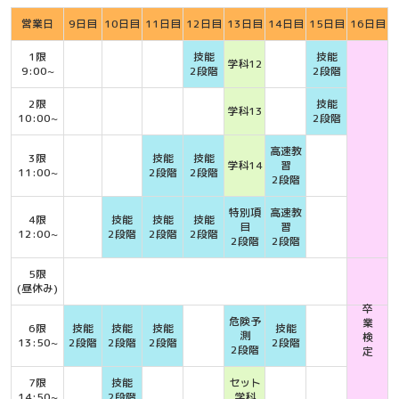
営業日
9日目
10日目
11日目
12日目
13日目
14日目
15日目
16日目
1限
技能
技能
学科12
9:00~
2段階
2段階
2限
技能
学科13
10:00~
2段階
高速教
3限
技能
技能
学科14
習
11:00~
2段階
2段階
2段階
特別項
高速教
4限
技能
技能
技能
目
習
12:00~
2段階
2段階
2段階
2段階
2段階
5限
(昼休み)
卒
危険予
業
6限
技能
技能
技能
技能
測
検
13:50~
2段階
2段階
2段階
2段階
2段階
定
7限
技能
セット
14:50~
2段階
学科