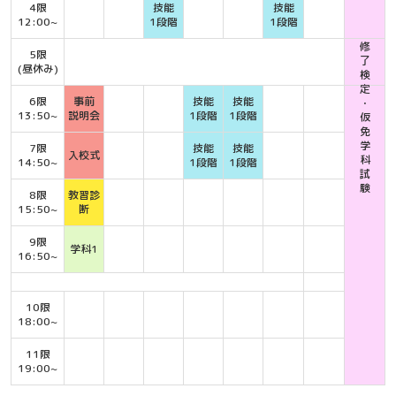
4限
技能
技能
12:00~
1段階
1段階
修
5限
了
(昼休み)
検
定
6限
事前
技能
技能
・
13:50~
説明会
1段階
1段階
仮
免
学
7限
技能
技能
入校式
科
14:50~
1段階
1段階
試
験
8限
教習診
15:50~
断
9限
学科1
16:50~
10限
18:00~
11限
19:00~