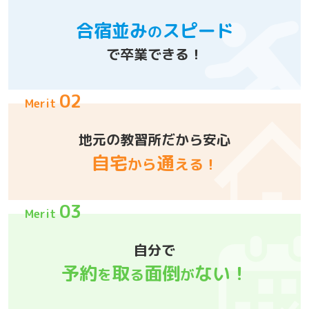
合宿並み
スピード
の
で卒業できる！
02
Merit
地元の教習所
だから安心
自宅
通
から
える！
03
Merit
自分で
予約
取
面倒
ない！
を
る
が