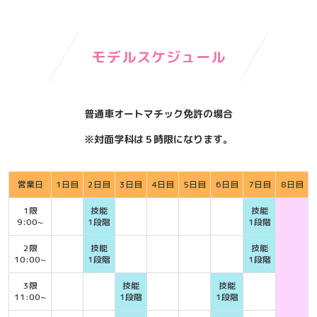
モデルスケジュール
普通車オートマチック免許の場合
※対面学科は５時限になります。
営業日
1日目
2日目
3日目
4日目
5日目
6日目
7日目
8日目
1限
技能
技能
9:00~
1段階
1段階
2限
技能
技能
10:00~
1段階
1段階
3限
技能
技能
11:00~
1段階
1段階