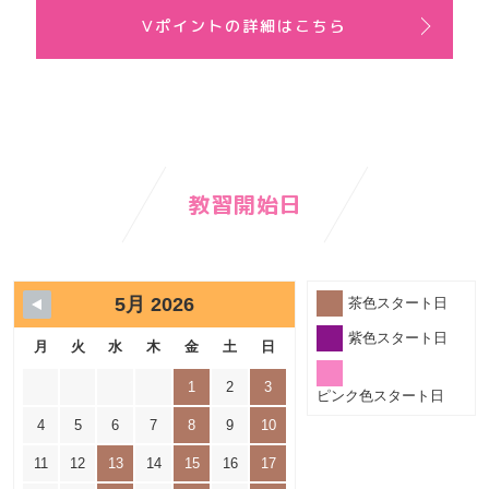
Ⅴポイントの詳細はこちら
教習開始日
5月 2026
茶色スタート日
紫色スタート日
月
火
水
木
金
土
日
1
2
3
ピンク色スタート日
4
5
6
7
8
9
10
11
12
13
14
15
16
17