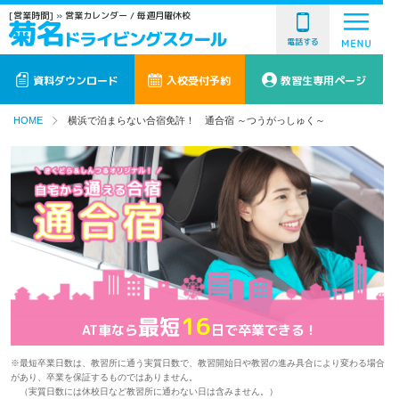
[営業時間]
» 営業カレンダー
/ 毎週月曜休校
電話する
資料ダウンロード
入校受付予約
教習生専用ページ
HOME
横浜で泊まらない合宿免許！ 通合宿 ～つうがっしゅく～
16
最短
AT車なら
日で卒業できる！
※最短卒業日数は、教習所に通う実質日数で、教習開始日や教習の進み具合により変わる場合
があり、卒業を保証するものではありません。
（実質日数には休校日など教習所に通わない日は含みません。）