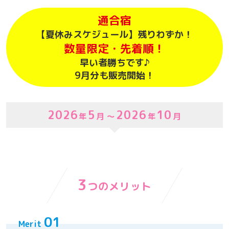
通合宿
【夏休みスケジュール】残りわずか！
数量限定・先着順！
早い者勝ちです♪
9月分も販売開始！
2026
5
2026
10
年
月 ～
年
月
3
つのメリット
01
Merit