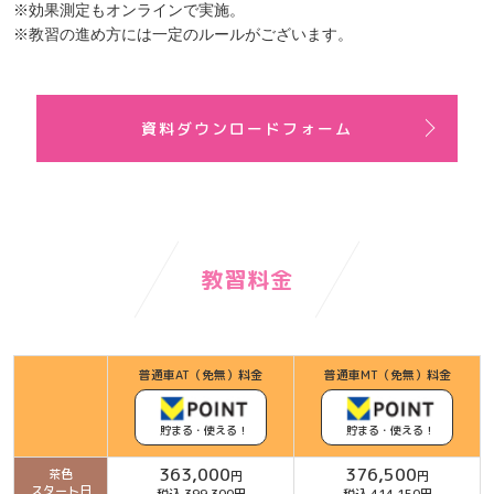
※効果測定もオンラインで実施。
※教習の進め方には一定のルールがございます。
資料ダウンロードフォーム
教習料金
普通車AT（免無）料金
普通車MT（免無）料金
貯まる・使える！
貯まる・使える！
363,000
376,500
茶色
円
円
スタート日