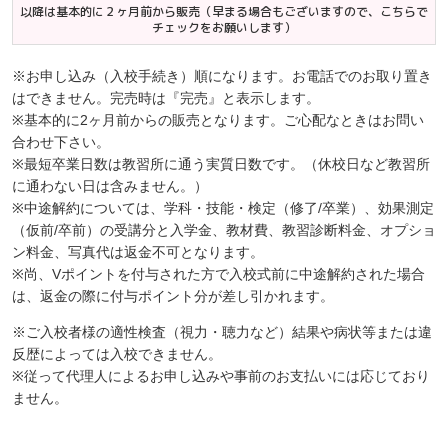
以降は基本的に２ヶ月前から販売（早まる場合もございますので、こちらで
チェックをお願いします）
※お申し込み（入校手続き）順になります。お電話でのお取り置き
はできません。完売時は『完売』と表示します。
※基本的に2ヶ月前からの販売となります。ご心配なときはお問い
合わせ下さい。
※最短卒業日数は教習所に通う実質日数です。（休校日など教習所
に通わない日は含みません。）
※中途解約については、学科・技能・検定（修了/卒業）、効果測定
（仮前/卒前）の受講分と入学金、教材費、教習診断料金、オプショ
ン料金、写真代は返金不可となります。
※尚、Vポイントを付与された方で入校式前に中途解約された場合
は、返金の際に付与ポイント分が差し引かれます。
※ご入校者様の適性検査（視力・聴力など）結果や病状等または違
反歴によっては入校できません。
※従って代理人によるお申し込みや事前のお支払いには応じており
ません。