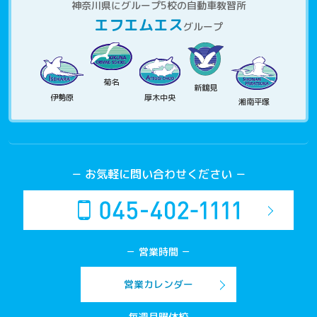
神奈川県にグループ5校の自動車教習所
エフエムエス
グループ
菊名
新鶴見
伊勢原
厚木中央
湘南平塚
－ お気軽に問い合わせください －
－ 営業時間 －
営業カレンダー
毎週月曜休校