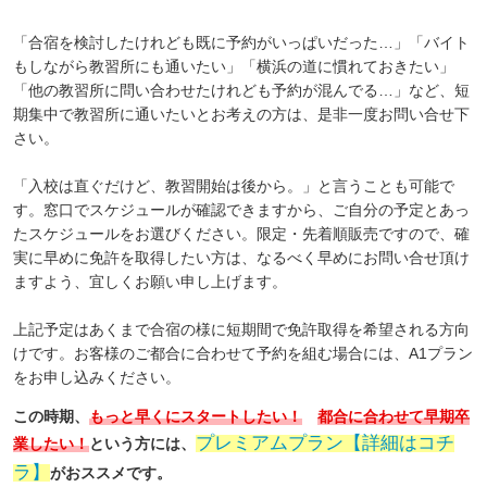
「合宿を検討したけれども既に予約がいっぱいだった…」「バイト
もしながら教習所にも通いたい」「横浜の道に慣れておきたい」
「他の教習所に問い合わせたけれども予約が混んでる…」など、短
期集中で教習所に通いたいとお考えの方は、是非一度お問い合せ下
さい。
「入校は直ぐだけど、教習開始は後から。」と言うことも可能で
す。窓口でスケジュールが確認できますから、ご自分の予定とあっ
たスケジュールをお選びください。限定・先着順販売ですので、確
実に早めに免許を取得したい方は、なるべく早めにお問い合せ頂け
ますよう、宜しくお願い申し上げます。
上記予定はあくまで合宿の様に短期間で免許取得を希望される方向
けです。お客様のご都合に合わせて予約を組む場合には、A1プラン
をお申し込みください。
この時期、
もっと早くにスタートしたい！
都合に合わせて早期卒
プレミアムプラン【詳細はコチ
業したい！
という方には、
ラ】
がおススメです。