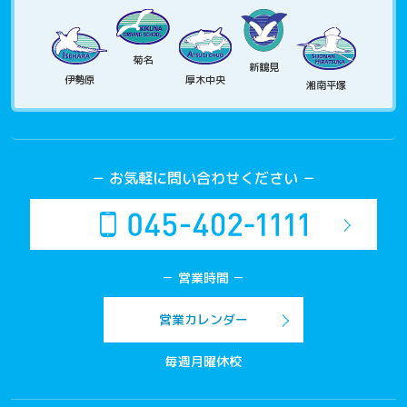
菊名
新鶴見
伊勢原
厚木中央
湘南平塚
－ お気軽に問い合わせください －
－ 営業時間 －
営業カレンダー
毎週月曜休校