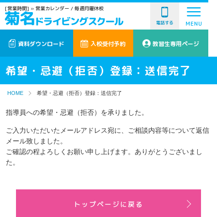
[営業時間]
» 営業カレンダー
/ 毎週月曜休校
電話する
資料ダウンロード
入校受付予約
教習生専用ページ
希望・忌避（拒否）登録：送信完了
HOME
希望・忌避（拒否）登録：送信完了
指導員への希望・忌避（拒否）を承りました。
ご入力いただいたメールアドレス宛に、ご相談内容等について返信
メール致しました。
ご確認の程よろしくお願い申し上げます。ありがとうございまし
た。
トップページに戻る