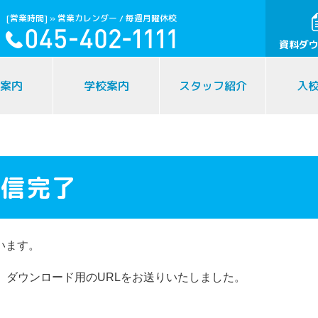
[営業時間]
» 営業カレンダー
/ 毎週月曜休校
資料ダ
案内
学校案内
スタッフ紹介
入
送信完了
います。
）ダウンロード用のURLをお送りいたしました。